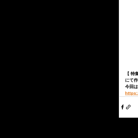
【 特
にて作
今回は
https