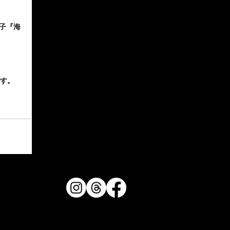
子『海
す。