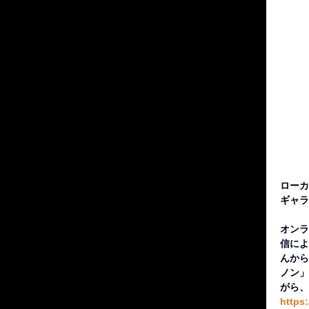
ローカ
ギャラ
オンラ
信によ
んから
ノン」
がら、
https