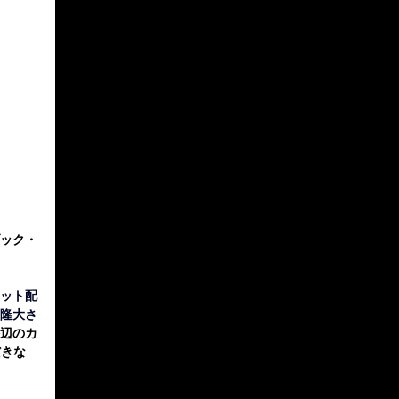
ック・
ット配
隆大さ
海辺のカ
だきな