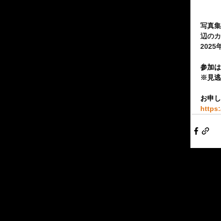
写真集
辺のカ
2025
参加は
※見逃
お申し
https