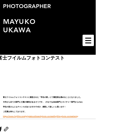
PHOTOGRAPHER
MAYUKO
UKAWA
富士フイルムフォトコンテスト
富士フイルムフォトコンテストに新設された「学生の部」にて審査員を務めることになりました。
今年から全ての部門に大賞の権利があるそうです。（今までは自由部門とネイチャー部門からのみ）
学生の皆さんにもチャンスがありますのでぜひ、挑戦して欲しいと思います！
ご応募お待ちしております。
https://www.fujifilm.com/jp/ja/about/brand/photo-contest/fujifilm-photo-contest/entry